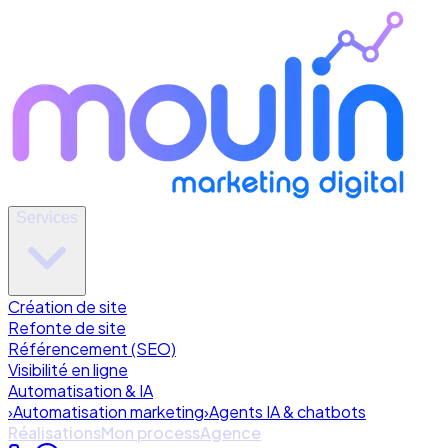
Services
Création de site
Refonte de site
Référencement (SEO)
Visibilité en ligne
Automatisation & IA
›
Automatisation marketing
›
Agents IA & chatbots
Réalisations
Mon process
Agence