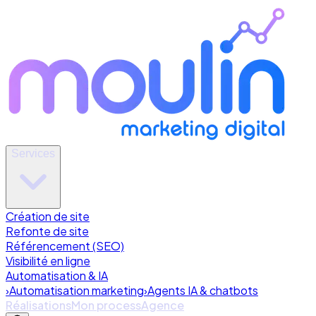
Services
Création de site
Refonte de site
Référencement (SEO)
Visibilité en ligne
Automatisation & IA
›
Automatisation marketing
›
Agents IA & chatbots
Réalisations
Mon process
Agence