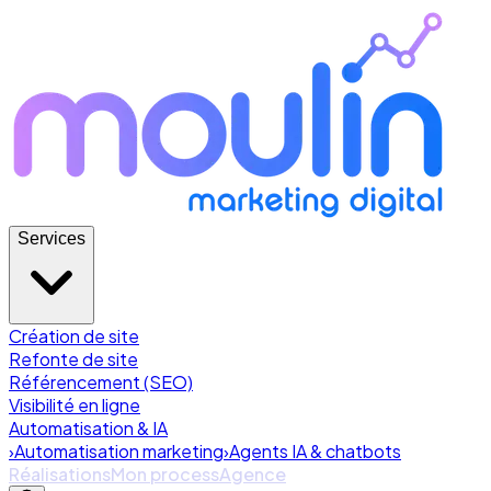
Services
Création de site
Refonte de site
Référencement (SEO)
Visibilité en ligne
Automatisation & IA
›
Automatisation marketing
›
Agents IA & chatbots
Réalisations
Mon process
Agence