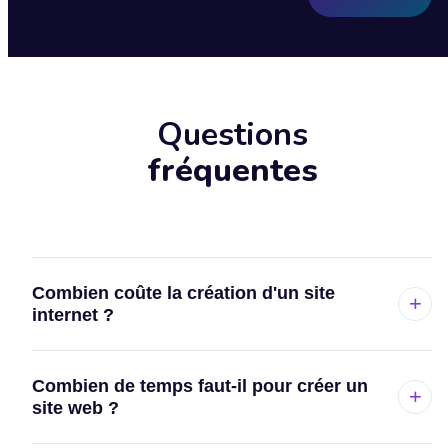
Questions
fréquentes
Combien coûte la création d'un site
+
internet ?
Chaque projet est différent, c'est pourquoi je propose
Combien de temps faut-il pour créer un
un devis personnalisé et gratuit, sans engagement.
+
site web ?
Décrivez-moi votre projet et je vous envoie une
proposition détaillée sous 48 h avec le prix exact, le