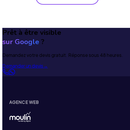
messages répétitifs, l'IA peut s'en charger. C'est pas
de la science-fiction — c'est juste du temps gagné sur
des tâches que vous faites déjà, mais en
automatique.
Prêt à être visible
sur Google
?
Demandez votre devis gratuit. Réponse sous 48 heures.
Demander un devis
→
AGENCE WEB