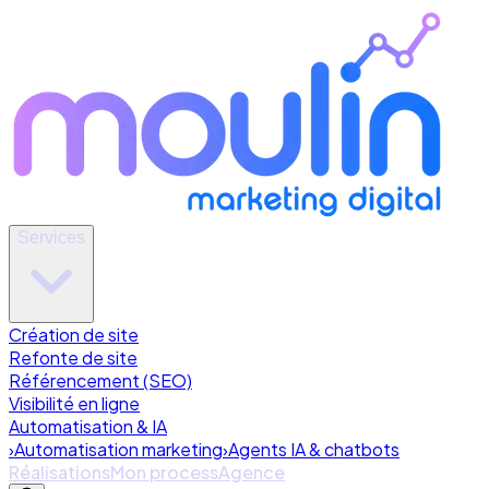
Services
Création de site
Refonte de site
Référencement (SEO)
Visibilité en ligne
Automatisation & IA
›
Automatisation marketing
›
Agents IA & chatbots
Réalisations
Mon process
Agence