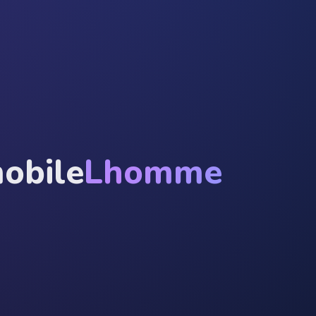
obile
Lhomme