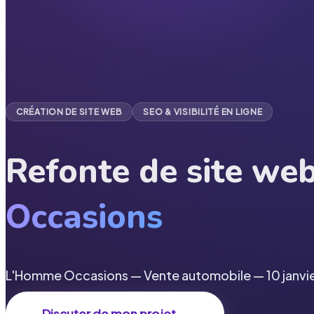
CRÉATION DE SITE WEB
SEO & VISIBILITÉ EN LIGNE
Refonte de site we
Occasions
L'Homme Occasions
—
Vente automobile
—
10 janv
Discuter de mon projet
→