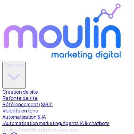
Services
Création de site
Refonte de site
Référencement (SEO)
Visibilité en ligne
Automatisation & IA
›
Automatisation marketing
›
Agents IA & chatbots
Réalisations
Mon process
Agence