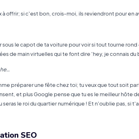
ux à offrir; si c'est bon, crois-moi, ils reviendront pour en a
r sous le capot de ta voiture pour voir si tout tourne ro
ées de main virtuelles qui te font dire 'hey, je connais 
rche…
me préparer une fête chez toi; tu veux que tout soit parf
 dansent, et plus Google pense que tu es le meilleur hôte d
eras le roi du quartier numérique ! Et n'oublie pas, si t'as
sation SEO