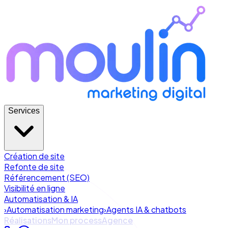
Services
Création de site
Refonte de site
Référencement (SEO)
Visibilité en ligne
Automatisation & IA
›
Automatisation marketing
›
Agents IA & chatbots
Réalisations
Mon process
Agence