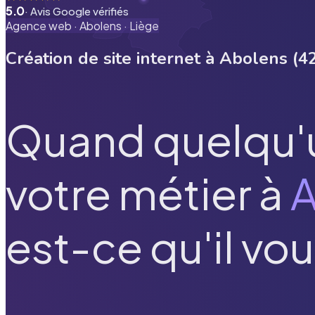
5.0
· Avis Google vérifiés
Agence web ·
Abolens
·
Liège
Création de site internet à
Abolens
(
4
Quand quelqu'
votre métier à
A
est-ce qu'il vou