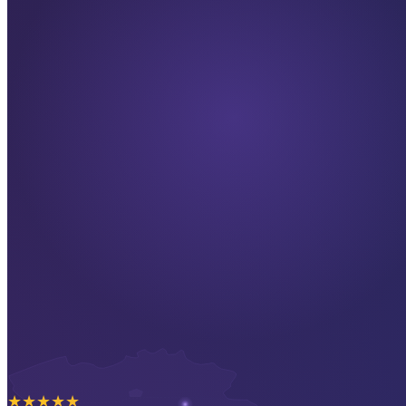
★
★
★
★
★