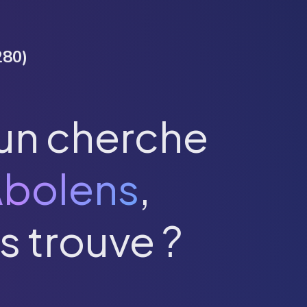
280
)
un cherche
bolens
,
s trouve ?