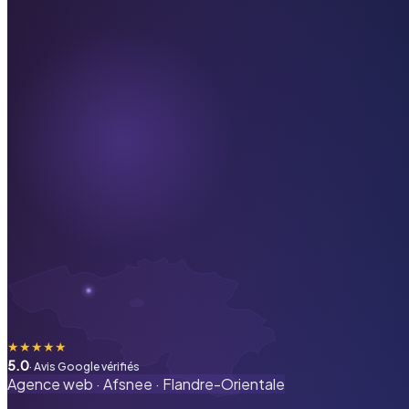
★
★
★
★
★
5.0
· Avis Google vérifiés
Agence web ·
Afsnee
·
Flandre-Orientale