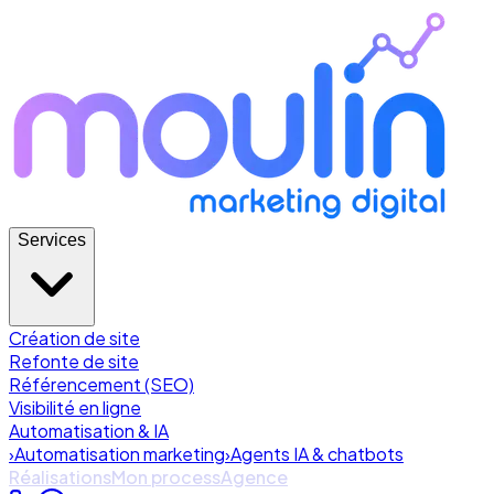
Services
Création de site
Refonte de site
Référencement (SEO)
Visibilité en ligne
Automatisation & IA
›
Automatisation marketing
›
Agents IA & chatbots
Réalisations
Mon process
Agence