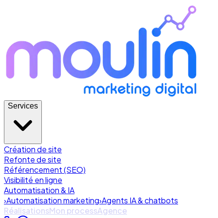
Services
Création de site
Refonte de site
Référencement (SEO)
Visibilité en ligne
Automatisation & IA
›
Automatisation marketing
›
Agents IA & chatbots
Réalisations
Mon process
Agence