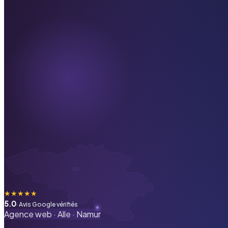
★
★
★
★
★
5.0
· Avis Google vérifiés
Agence web ·
Alle
·
Namur