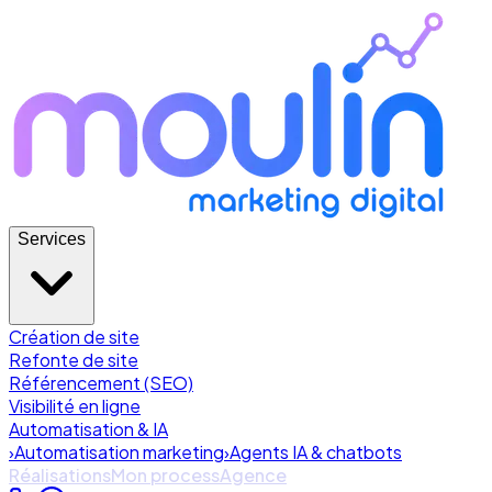
Services
Création de site
Refonte de site
Référencement (SEO)
Visibilité en ligne
Automatisation & IA
›
Automatisation marketing
›
Agents IA & chatbots
Réalisations
Mon process
Agence