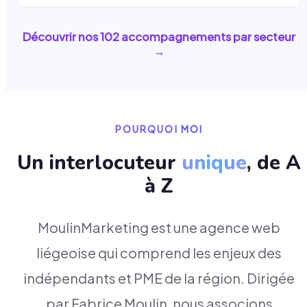
Découvrir nos
102
accompagnements par secteur
→
POURQUOI MOI
Un interlocuteur
unique
, de A
à Z
MoulinMarketing est une agence web
liégeoise qui comprend les enjeux des
indépendants et PME de la région. Dirigée
par Fabrice Moulin, nous associons