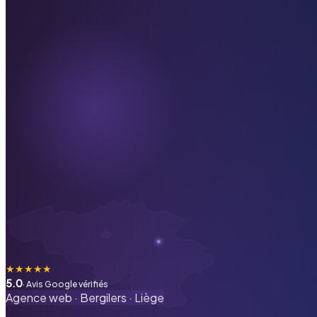
★
★
★
★
★
5.0
· Avis Google vérifiés
Agence web ·
Bergilers
·
Liège