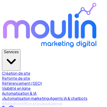
Services
Création de site
Refonte de site
Référencement (SEO)
Visibilité en ligne
Automatisation & IA
›
Automatisation marketing
›
Agents IA & chatbots
Réalisations
Mon process
Agence