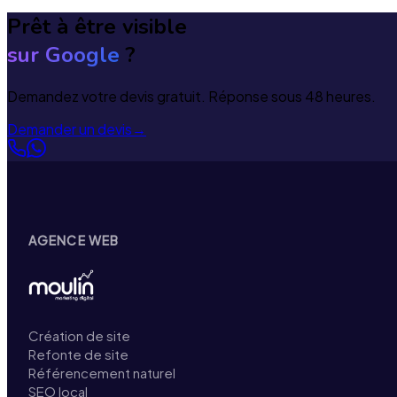
Prêt à être visible
sur Google
?
Demandez votre devis gratuit. Réponse sous 48 heures.
Demander un devis
→
AGENCE WEB
Création de site
Refonte de site
Référencement naturel
SEO local