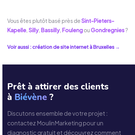
Vous êtes plutôt basé près de
Sint-Pieters-
Kapelle
,
Silly
,
Bassilly
,
Fouleng
ou
Gondregnies
?
Voir aussi : création de site internet à
Bruxelles
→
Prêt à attirer des clients
à
Biévène
?
Discutons ensemble de votre projet :
contactez MoulinMarketing pour un
diagnostic gratuit et découvrez comment