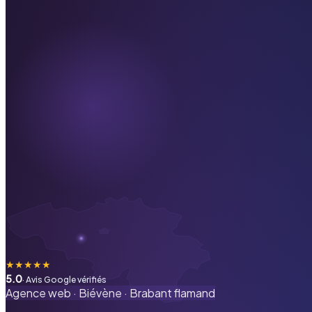
★
★
★
★
★
5.0
· Avis Google vérifiés
Agence web ·
Biévène
·
Brabant flamand