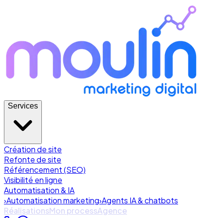
Services
Création de site
Refonte de site
Référencement (SEO)
Visibilité en ligne
Automatisation & IA
›
Automatisation marketing
›
Agents IA & chatbots
Réalisations
Mon process
Agence