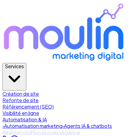
Services
Création de site
Refonte de site
Référencement (SEO)
Visibilité en ligne
Automatisation & IA
›
Automatisation marketing
›
Agents IA & chatbots
Réalisations
Mon process
Agence