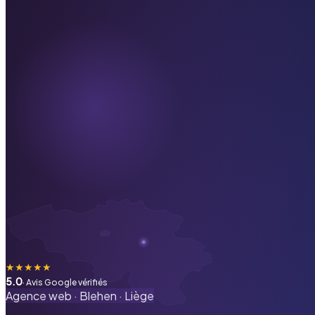
★
★
★
★
★
5.0
· Avis Google vérifiés
Agence web ·
Blehen
·
Liège