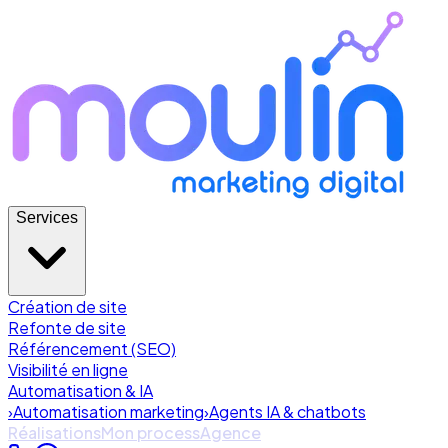
Services
Création de site
Refonte de site
Référencement (SEO)
Visibilité en ligne
Automatisation & IA
›
Automatisation marketing
›
Agents IA & chatbots
Réalisations
Mon process
Agence