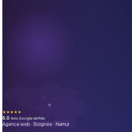
★
★
★
★
★
5.0
· Avis Google vérifiés
Agence web ·
Boignée
·
Namur