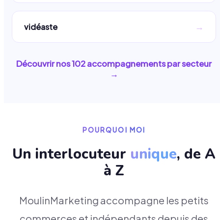
→
vidéaste
Découvrir nos
102
accompagnements par secteur
→
POURQUOI MOI
Un interlocuteur
unique
, de A
à Z
MoulinMarketing accompagne les petits
commerces et indépendants depuis des