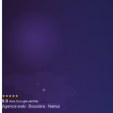
★
★
★
★
★
5.0
· Avis Google vérifiés
Agence web ·
Bossière
·
Namur