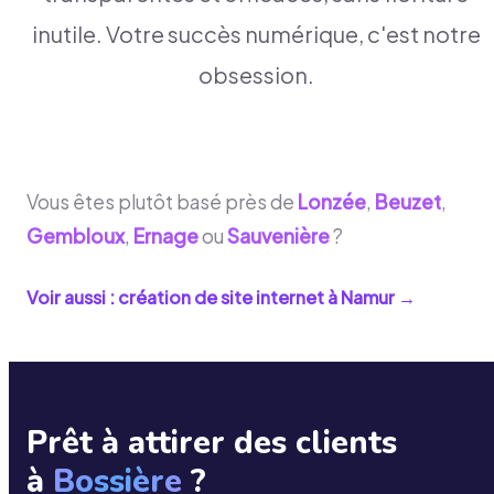
inutile. Votre succès numérique, c'est notre
obsession.
Vous êtes plutôt basé près de
Lonzée
,
Beuzet
,
Gembloux
,
Ernage
ou
Sauvenière
?
Voir aussi : création de site internet à
Namur
→
Prêt à attirer des clients
à
Bossière
?