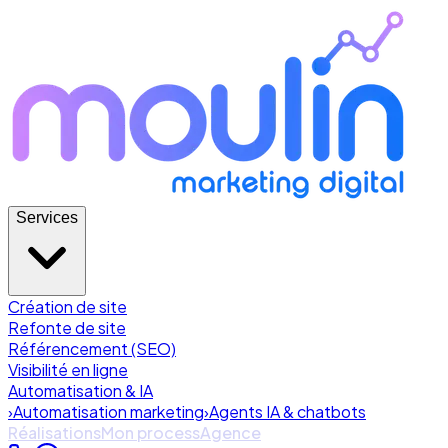
Services
Création de site
Refonte de site
Référencement (SEO)
Visibilité en ligne
Automatisation & IA
›
Automatisation marketing
›
Agents IA & chatbots
Réalisations
Mon process
Agence