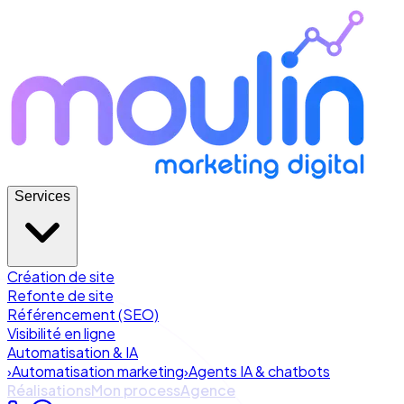
Services
Création de site
Refonte de site
Référencement (SEO)
Visibilité en ligne
Automatisation & IA
›
Automatisation marketing
›
Agents IA & chatbots
Réalisations
Mon process
Agence