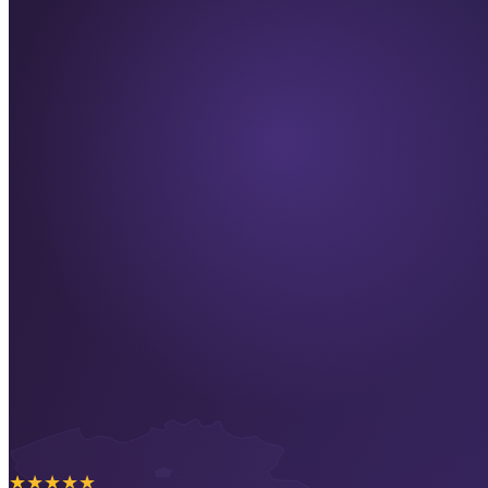
★
★
★
★
★