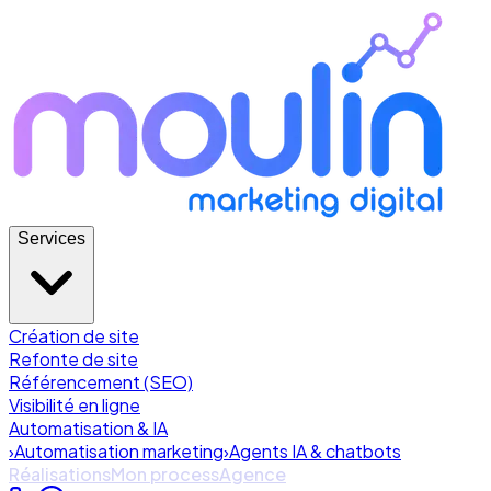
Services
Création de site
Refonte de site
Référencement (SEO)
Visibilité en ligne
Automatisation & IA
›
Automatisation marketing
›
Agents IA & chatbots
Réalisations
Mon process
Agence