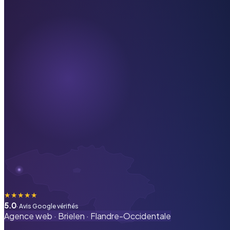
★
★
★
★
★
5.0
· Avis Google vérifiés
Agence web ·
Brielen
·
Flandre-Occidentale