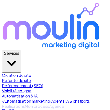
Services
Création de site
Refonte de site
Référencement (SEO)
Visibilité en ligne
Automatisation & IA
›
Automatisation marketing
›
Agents IA & chatbots
Réalisations
Mon process
Agence