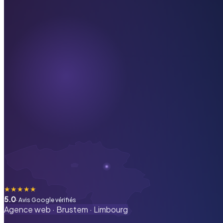
★
★
★
★
★
5.0
· Avis Google vérifiés
Agence web ·
Brustem
·
Limbourg