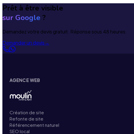
Prêt à être visible
sur Google
?
Demandez votre devis gratuit. Réponse sous 48 heures.
Demander un devis
→
AGENCE WEB
Création de site
Refonte de site
Référencement naturel
SEO local