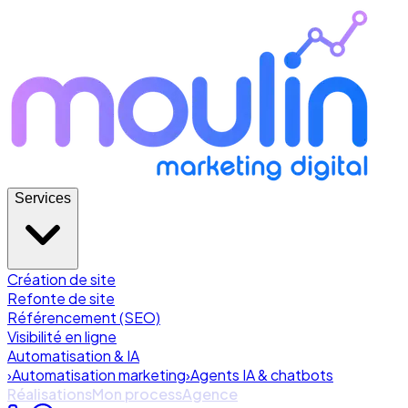
Services
Création de site
Refonte de site
Référencement (SEO)
Visibilité en ligne
Automatisation & IA
›
Automatisation marketing
›
Agents IA & chatbots
Réalisations
Mon process
Agence