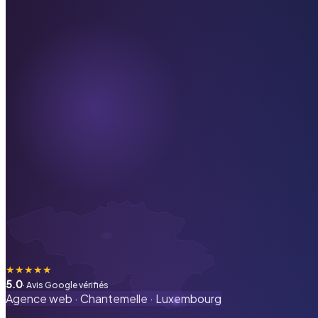
★
★
★
★
★
5.0
· Avis Google vérifiés
Agence web ·
Chantemelle
·
Luxembourg