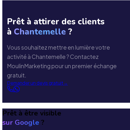
Prêt à attirer des clients
à
Chantemelle
?
Vous souhaitez mettre en lumière votre
activité à Chantemelle ? Contactez
MoulinMarketing pour un premier échange
gratuit.
Demander un devis gratuit
→
Prêt à être visible
sur Google
?