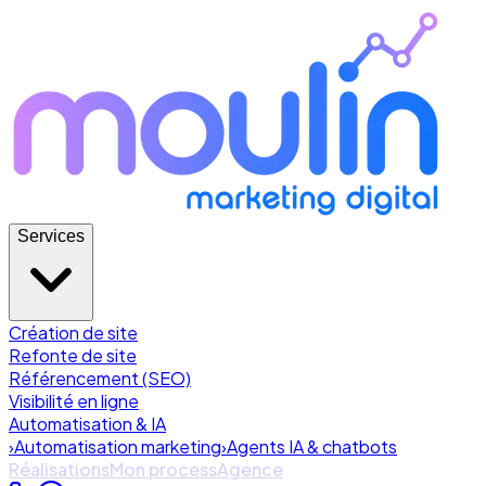
Services
Création de site
Refonte de site
Référencement (SEO)
Visibilité en ligne
Automatisation & IA
›
Automatisation marketing
›
Agents IA & chatbots
Réalisations
Mon process
Agence