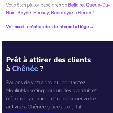
Vous êtes plutôt basé près de
Bellaire
,
Queue-Du-
Bois
,
Beyne-Heusay
,
Beaufays
ou
Fléron
?
Voir aussi : création de site internet à
Liège
→
Prêt à attirer des clients
à
Chênée
?
Parlons de votre projet : contactez
MoulinMarketing pour un devis gratuit et
découvrez comment transformer votre
activité à Chênée grâce au digital.