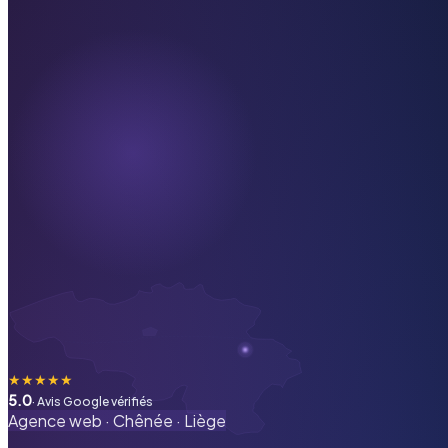
★
★
★
★
★
5.0
· Avis Google vérifiés
Agence web ·
Chênée
·
Liège