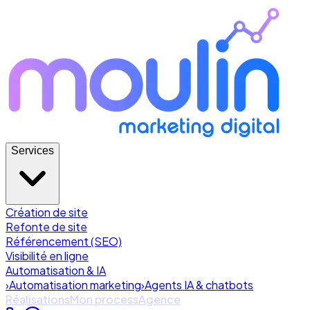
Services
Création de site
Refonte de site
Référencement (SEO)
Visibilité en ligne
Automatisation & IA
›
Automatisation marketing
›
Agents IA & chatbots
Réalisations
Mon process
Agence