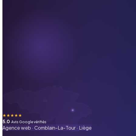
★
★
★
★
★
5.0
· Avis Google vérifiés
Agence web ·
Comblain-La-Tour
·
Liège