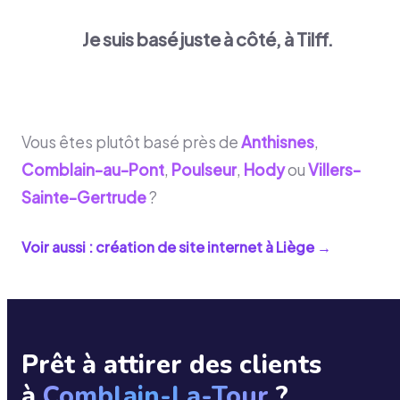
Je suis basé juste à côté, à Tilff.
Vous êtes plutôt basé près de
Anthisnes
,
Comblain-au-Pont
,
Poulseur
,
Hody
ou
Villers-
Sainte-Gertrude
?
Voir aussi : création de site internet à
Liège
→
Prêt à attirer des clients
à
Comblain-La-Tour
?