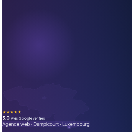
★
★
★
★
★
5.0
· Avis Google vérifiés
Agence web ·
Dampicourt
·
Luxembourg