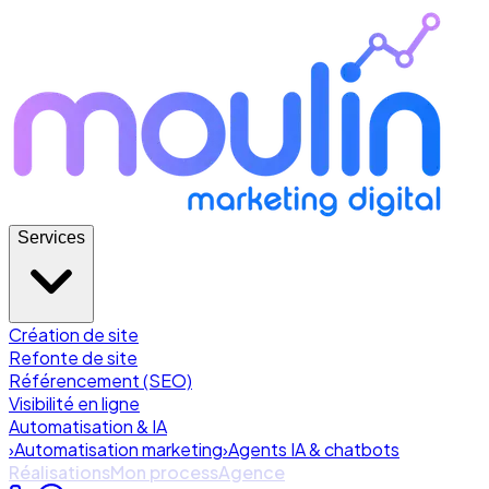
Services
Création de site
Refonte de site
Référencement (SEO)
Visibilité en ligne
Automatisation & IA
›
Automatisation marketing
›
Agents IA & chatbots
Réalisations
Mon process
Agence