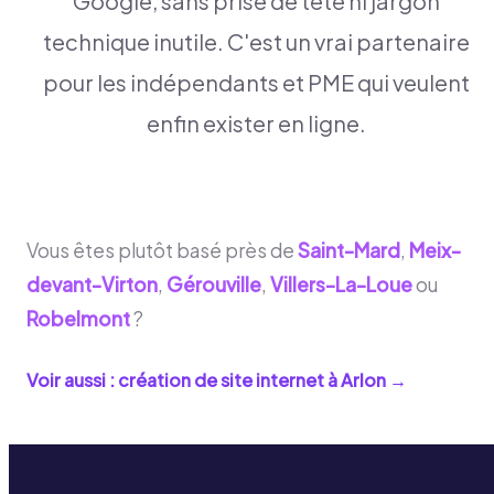
Google, sans prise de tête ni jargon
technique inutile. C'est un vrai partenaire
pour les indépendants et PME qui veulent
enfin exister en ligne.
Vous êtes plutôt basé près de
Saint-Mard
,
Meix-
devant-Virton
,
Gérouville
,
Villers-La-Loue
ou
Robelmont
?
Voir aussi : création de site internet à
Arlon
→