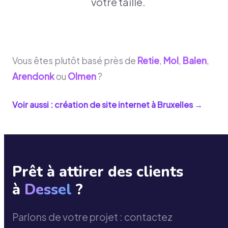
votre taille.
Vous êtes plutôt basé près de
Retie
,
Mol
,
Balen
,
Arendonk
ou
Olmen
?
Voir aussi : création de site internet à
Bruxelles
→
Prêt à attirer des clients
à
Dessel
?
Parlons de votre projet : contactez