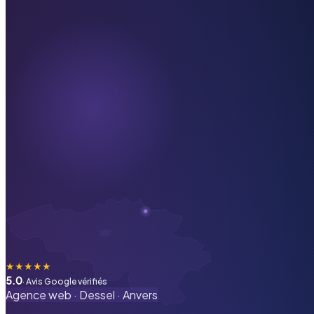
★
★
★
★
★
5.0
· Avis Google vérifiés
Agence web ·
Dessel
·
Anvers