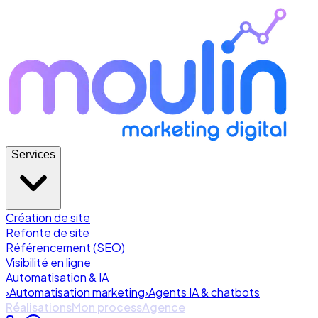
Services
Création de site
Refonte de site
Référencement (SEO)
Visibilité en ligne
Automatisation & IA
›
Automatisation marketing
›
Agents IA & chatbots
Réalisations
Mon process
Agence