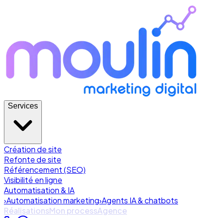
Services
Création de site
Refonte de site
Référencement (SEO)
Visibilité en ligne
Automatisation & IA
›
Automatisation marketing
›
Agents IA & chatbots
Réalisations
Mon process
Agence