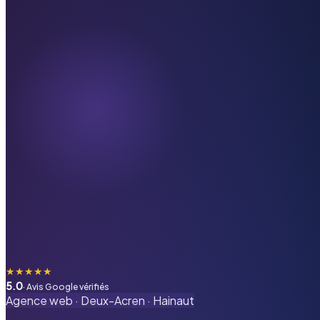
★
★
★
★
★
5.0
· Avis Google vérifiés
Agence web ·
Deux-Acren
·
Hainaut