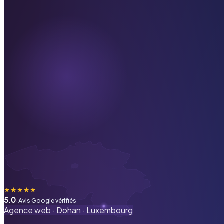
★
★
★
★
★
5.0
· Avis Google vérifiés
Agence web ·
Dohan
·
Luxembourg