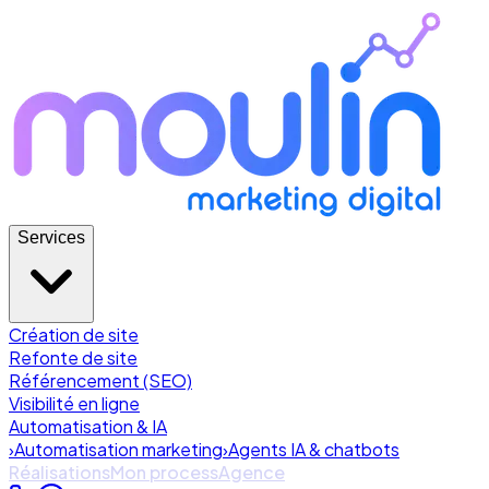
Services
Création de site
Refonte de site
Référencement (SEO)
Visibilité en ligne
Automatisation & IA
›
Automatisation marketing
›
Agents IA & chatbots
Réalisations
Mon process
Agence