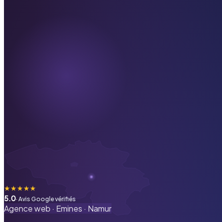
★
★
★
★
★
5.0
· Avis Google vérifiés
Agence web ·
Emines
·
Namur