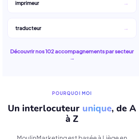
→
imprimeur
→
traducteur
Découvrir nos
102
accompagnements par secteur
→
POURQUOI MOI
Un interlocuteur
unique
, de A
à Z
MoulinMarketing est basée à Liège en