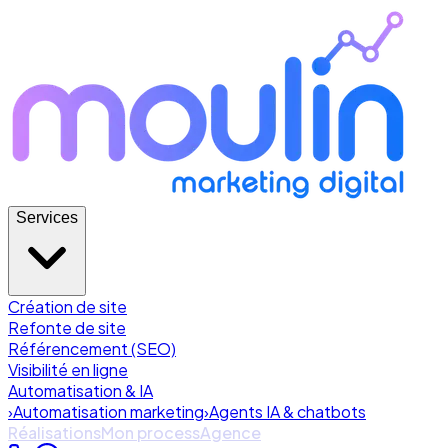
Services
Création de site
Refonte de site
Référencement (SEO)
Visibilité en ligne
Automatisation & IA
›
Automatisation marketing
›
Agents IA & chatbots
Réalisations
Mon process
Agence