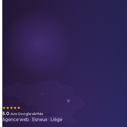
★
★
★
★
★
5.0
· Avis Google vérifiés
Agence web ·
Esneux
·
Liège