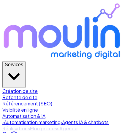
Services
Création de site
Refonte de site
Référencement (SEO)
Visibilité en ligne
Automatisation & IA
›
Automatisation marketing
›
Agents IA & chatbots
Réalisations
Mon process
Agence