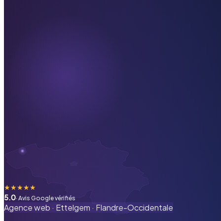
★
★
★
★
★
5.0
· Avis Google vérifiés
Agence web ·
Ettelgem
·
Flandre-Occidentale