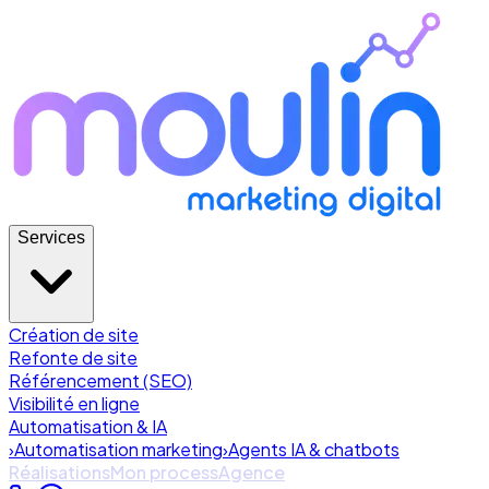
Services
Création de site
Refonte de site
Référencement (SEO)
Visibilité en ligne
Automatisation & IA
›
Automatisation marketing
›
Agents IA & chatbots
Réalisations
Mon process
Agence