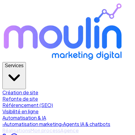
Services
Création de site
Refonte de site
Référencement (SEO)
Visibilité en ligne
Automatisation & IA
›
Automatisation marketing
›
Agents IA & chatbots
Réalisations
Mon process
Agence