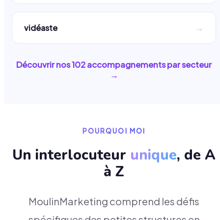
→
vidéaste
Découvrir nos
102
accompagnements par secteur
→
POURQUOI MOI
Un interlocuteur
unique
, de A
à Z
MoulinMarketing comprend les défis
spécifiques des petites structures en