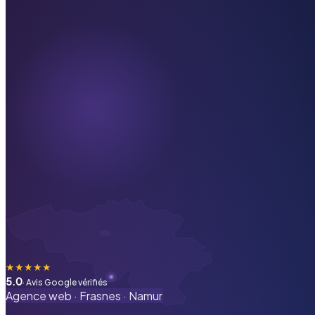
★
★
★
★
★
5.0
· Avis Google vérifiés
Agence web ·
Frasnes
·
Namur