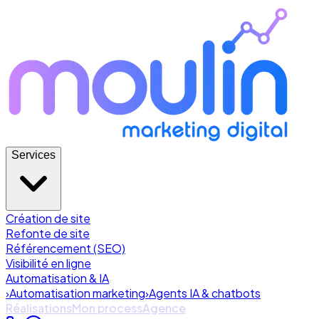
Services
Création de site
Refonte de site
Référencement (SEO)
Visibilité en ligne
Automatisation & IA
›
Automatisation marketing
›
Agents IA & chatbots
Réalisations
Mon process
Agence