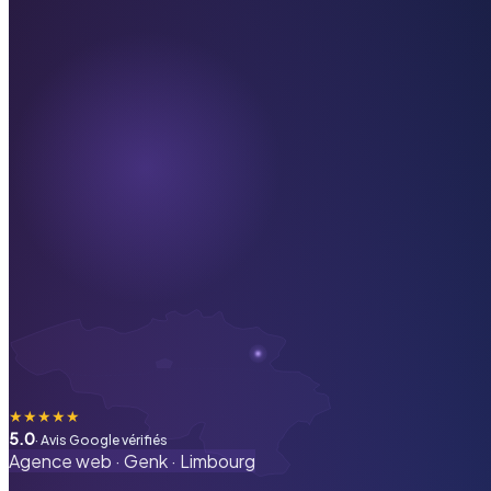
★
★
★
★
★
5.0
· Avis Google vérifiés
Agence web ·
Genk
·
Limbourg