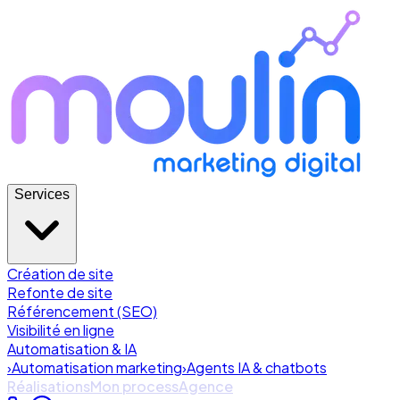
Services
Création de site
Refonte de site
Référencement (SEO)
Visibilité en ligne
Automatisation & IA
›
Automatisation marketing
›
Agents IA & chatbots
Réalisations
Mon process
Agence