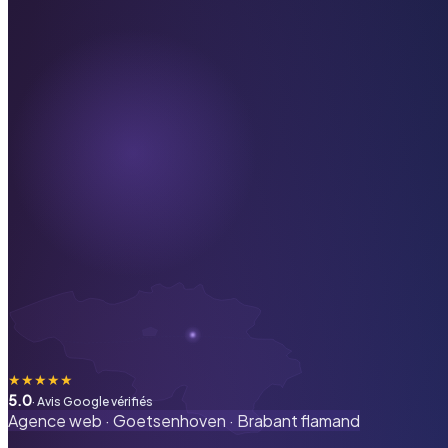
★
★
★
★
★
5.0
· Avis Google vérifiés
Agence web ·
Goetsenhoven
·
Brabant flamand