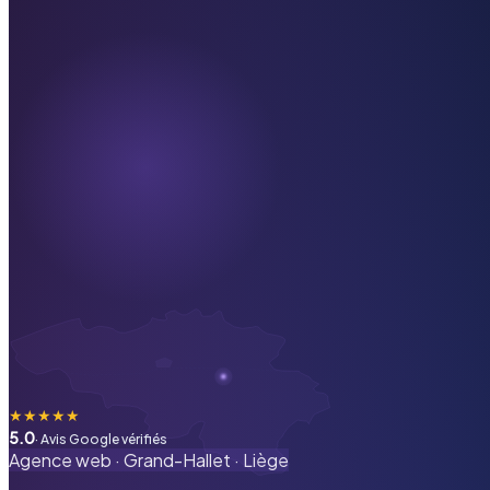
★
★
★
★
★
5.0
· Avis Google vérifiés
Agence web ·
Grand-Hallet
·
Liège