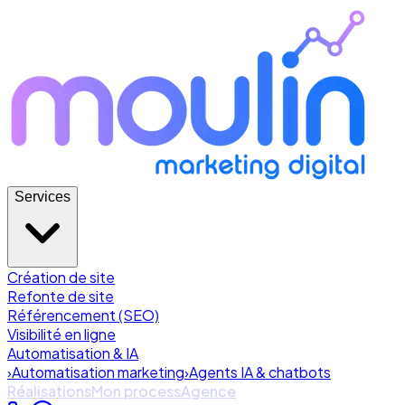
Services
Création de site
Refonte de site
Référencement (SEO)
Visibilité en ligne
Automatisation & IA
›
Automatisation marketing
›
Agents IA & chatbots
Réalisations
Mon process
Agence