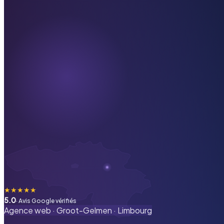
★
★
★
★
★
5.0
· Avis Google vérifiés
Agence web ·
Groot-Gelmen
·
Limbourg