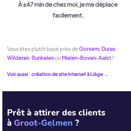
À ±47 min de chez moi, je me déplace
facilement.
Vous êtes plutôt basé près de
Gorsem
,
Duras
,
Wilderen
,
Runkelen
ou
Mielen-Boven-Aalst
?
Voir aussi : création de site internet à
Liège
→
Prêt à attirer des clients
à
Groot-Gelmen
?