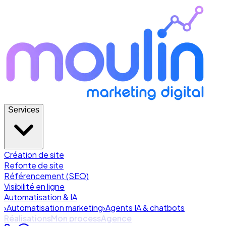
Services
Création de site
Refonte de site
Référencement (SEO)
Visibilité en ligne
Automatisation & IA
›
Automatisation marketing
›
Agents IA & chatbots
Réalisations
Mon process
Agence