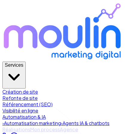
Services
Création de site
Refonte de site
Référencement (SEO)
Visibilité en ligne
Automatisation & IA
›
Automatisation marketing
›
Agents IA & chatbots
Réalisations
Mon process
Agence