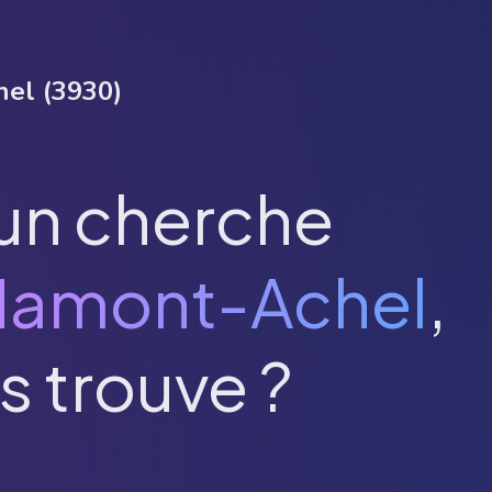
hel
(
3930
)
un cherche
Hamont-Achel
,
s trouve ?