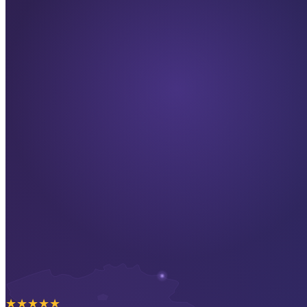
★
★
★
★
★