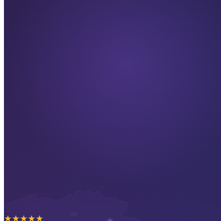
★
★
★
★
★