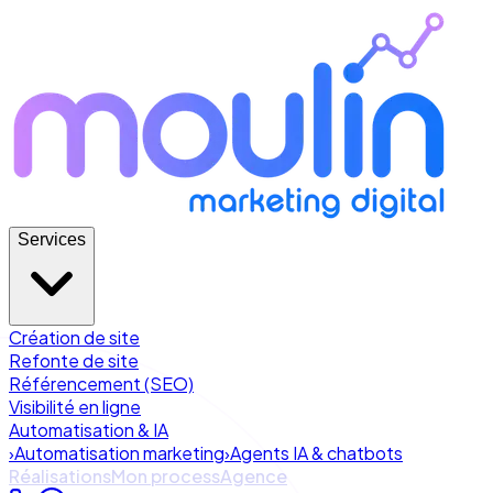
Services
Création de site
Refonte de site
Référencement (SEO)
Visibilité en ligne
Automatisation & IA
›
Automatisation marketing
›
Agents IA & chatbots
Réalisations
Mon process
Agence