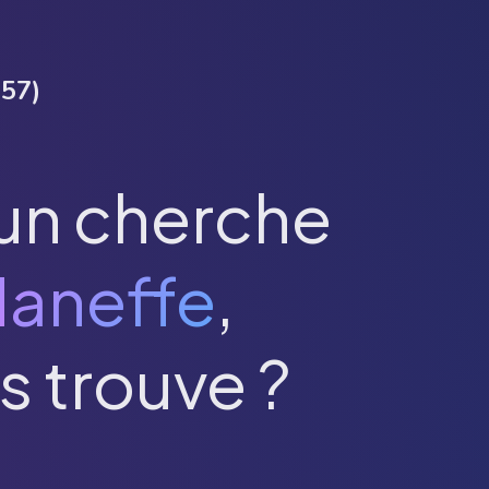
357
)
un cherche
aneffe
,
s trouve ?