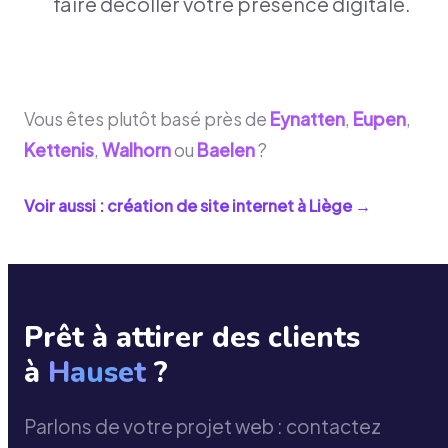
faire décoller votre présence digitale.
Vous êtes plutôt basé près de
Eynatten
,
Eupen
,
Kettenis
,
Walhorn
ou
Baelen
?
Voir aussi : création de site internet à
Liège
→
Prêt à attirer des clients
à
Hauset
?
Parlons de votre projet web : contactez