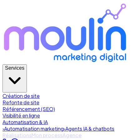
Services
Création de site
Refonte de site
Référencement (SEO)
Visibilité en ligne
Automatisation & IA
›
Automatisation marketing
›
Agents IA & chatbots
Réalisations
Mon process
Agence