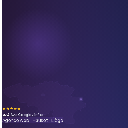
★
★
★
★
★
5.0
· Avis Google vérifiés
Agence web ·
Hauset
·
Liège