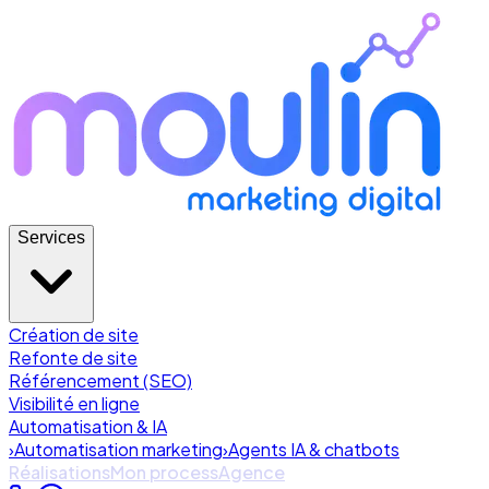
Services
Création de site
Refonte de site
Référencement (SEO)
Visibilité en ligne
Automatisation & IA
›
Automatisation marketing
›
Agents IA & chatbots
Réalisations
Mon process
Agence