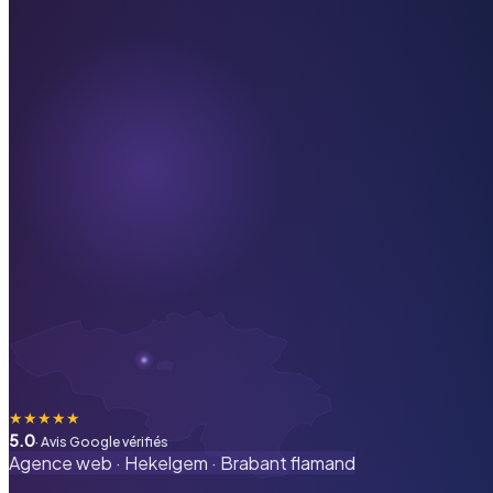
★
★
★
★
★
5.0
· Avis Google vérifiés
Agence web ·
Hekelgem
·
Brabant flamand