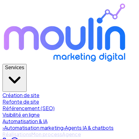
Services
Création de site
Refonte de site
Référencement (SEO)
Visibilité en ligne
Automatisation & IA
›
Automatisation marketing
›
Agents IA & chatbots
Réalisations
Mon process
Agence