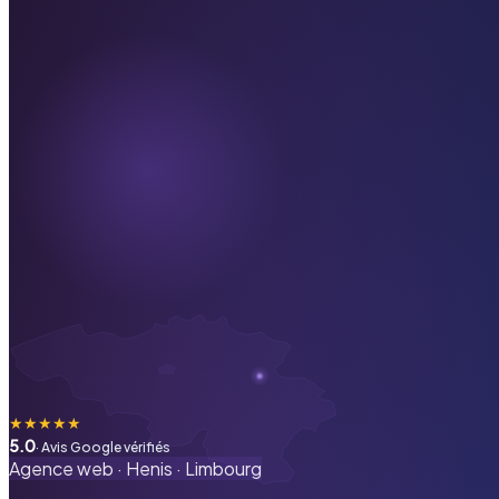
★
★
★
★
★
5.0
· Avis Google vérifiés
Agence web ·
Henis
·
Limbourg