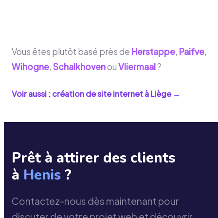
Vous êtes plutôt basé près de
Herstappe
,
Paifve
,
Wihogne
,
Schalkhoven
ou
Vliermaal
?
Voir aussi : création de site internet à
Liège
→
Prêt à attirer des clients
à
Henis
?
Contactez-nous dès maintenant pour
discuter de votre projet web et découvrir