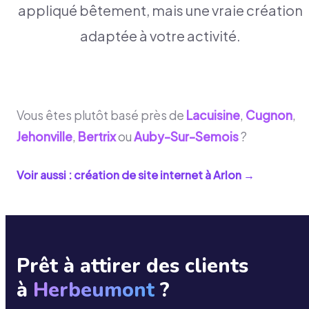
appliqué bêtement, mais une vraie création
adaptée à votre activité.
Vous êtes plutôt basé près de
Lacuisine
,
Cugnon
,
Jehonville
,
Bertrix
ou
Auby-Sur-Semois
?
Voir aussi : création de site internet à
Arlon
→
Prêt à attirer des clients
à
Herbeumont
?