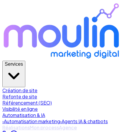
Services
Création de site
Refonte de site
Référencement (SEO)
Visibilité en ligne
Automatisation & IA
›
Automatisation marketing
›
Agents IA & chatbots
Réalisations
Mon process
Agence