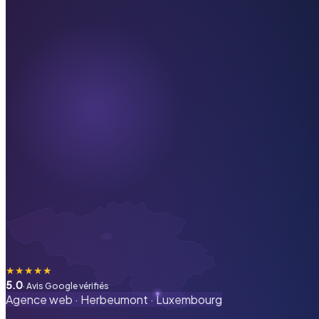
★
★
★
★
★
5.0
· Avis Google vérifiés
Agence web ·
Herbeumont
·
Luxembourg