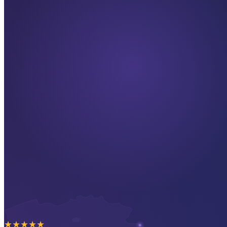
★
★
★
★
★