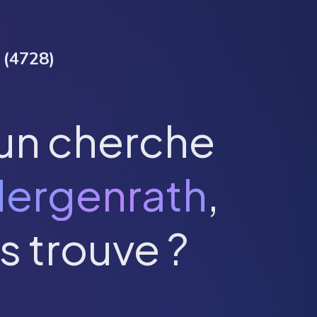
(
4728
)
un cherche
ergenrath
,
s trouve ?