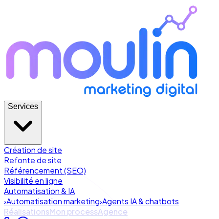
Services
Création de site
Refonte de site
Référencement (SEO)
Visibilité en ligne
Automatisation & IA
›
Automatisation marketing
›
Agents IA & chatbots
Réalisations
Mon process
Agence