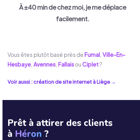
À ±40 min de chez moi, je me déplace
facilement.
Vous êtes plutôt basé près de
Fumal
,
Ville-En-
Hesbaye
,
Avennes
,
Fallais
ou
Ciplet
?
Voir aussi : création de site internet à
Liège
→
Prêt à attirer des clients
à
Héron
?