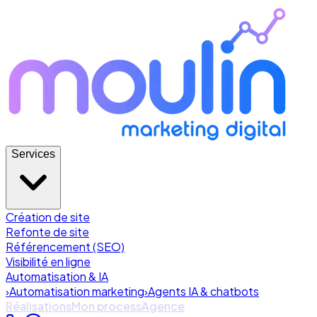
Services
Création de site
Refonte de site
Référencement (SEO)
Visibilité en ligne
Automatisation & IA
›
Automatisation marketing
›
Agents IA & chatbots
Réalisations
Mon process
Agence