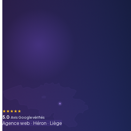
★
★
★
★
★
5.0
· Avis Google vérifiés
Agence web ·
Héron
·
Liège