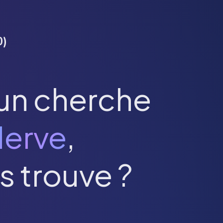
0
)
un cherche
erve
,
s trouve ?