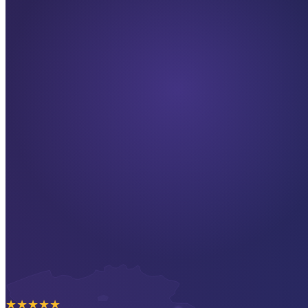
★
★
★
★
★