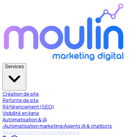
Services
Création de site
Refonte de site
Référencement (SEO)
Visibilité en ligne
Automatisation & IA
›
Automatisation marketing
›
Agents IA & chatbots
Réalisations
Mon process
Agence