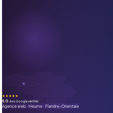
★
★
★
★
★
5.0
· Avis Google vérifiés
Agence web ·
Heurne
·
Flandre-Orientale