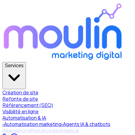
Services
Création de site
Refonte de site
Référencement (SEO)
Visibilité en ligne
Automatisation & IA
›
Automatisation marketing
›
Agents IA & chatbots
Réalisations
Mon process
Agence