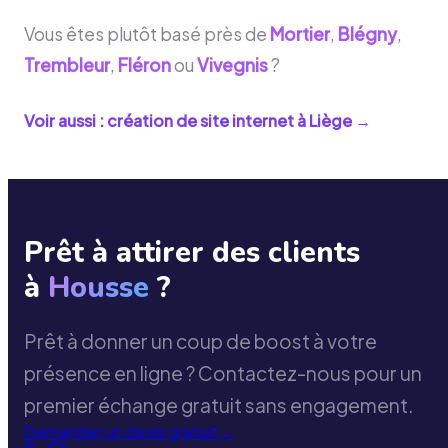
Vous êtes plutôt basé près de
Mortier
,
Blégny
,
Trembleur
,
Fléron
ou
Vivegnis
?
Voir aussi : création de site internet à
Liège
→
Prêt à attirer des clients
à
Housse
?
Prêt à donner un coup de boost à votre
présence en ligne ? Contactez-nous pour un
premier échange gratuit sans engagement.
Demander un devis gratuit
→