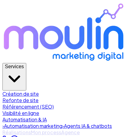
Services
Création de site
Refonte de site
Référencement (SEO)
Visibilité en ligne
Automatisation & IA
›
Automatisation marketing
›
Agents IA & chatbots
Réalisations
Mon process
Agence