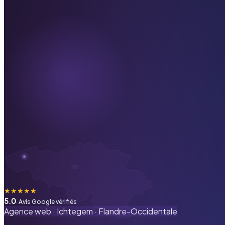
★
★
★
★
★
5.0
· Avis Google vérifiés
Agence web ·
Ichtegem
·
Flandre-Occidentale