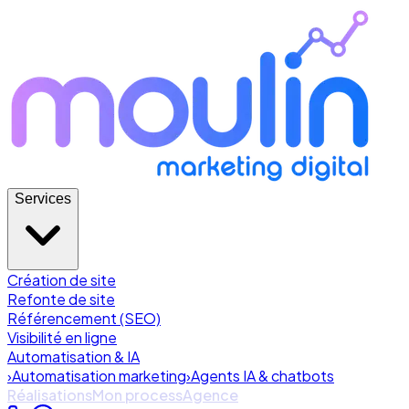
Services
Création de site
Refonte de site
Référencement (SEO)
Visibilité en ligne
Automatisation & IA
›
Automatisation marketing
›
Agents IA & chatbots
Réalisations
Mon process
Agence