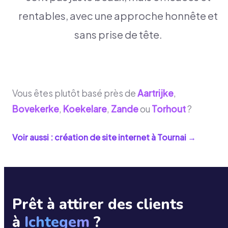
rentables, avec une approche honnête et
sans prise de tête.
Vous êtes plutôt basé près de
Aartrijke
,
Bovekerke
,
Koekelare
,
Zande
ou
Torhout
?
Voir aussi : création de site internet à
Tournai
→
Prêt à attirer des clients
à
Ichtegem
?