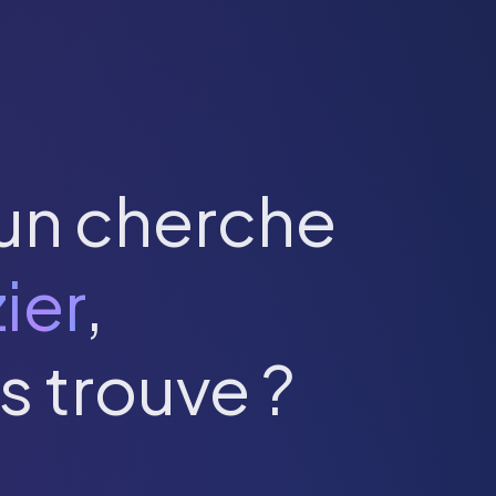
un cherche
zier
,
s trouve ?