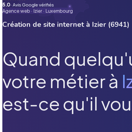
5.0
· Avis Google vérifiés
Agence web ·
Izier
·
Luxembourg
Création de site internet à
Izier
(
6941
)
Quand quelqu'
votre métier à
I
est-ce qu'il vou