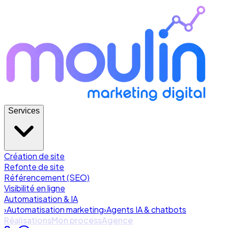
Services
Création de site
Refonte de site
Référencement (SEO)
Visibilité en ligne
Automatisation & IA
›
Automatisation marketing
›
Agents IA & chatbots
Réalisations
Mon process
Agence