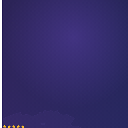
★
★
★
★
★