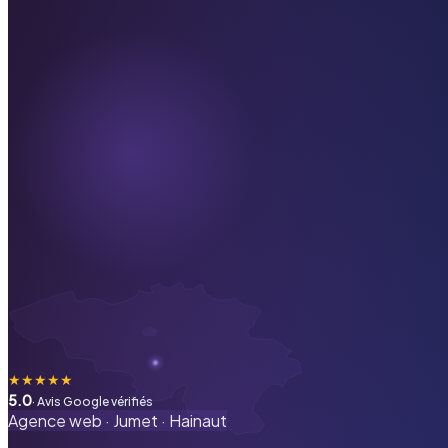
★
★
★
★
★
5.0
· Avis Google vérifiés
Agence web ·
Jumet
·
Hainaut