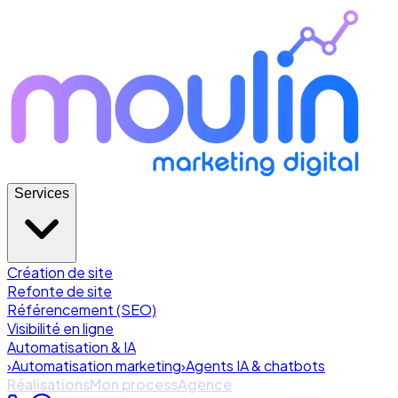
Services
Création de site
Refonte de site
Référencement (SEO)
Visibilité en ligne
Automatisation & IA
›
Automatisation marketing
›
Agents IA & chatbots
Réalisations
Mon process
Agence