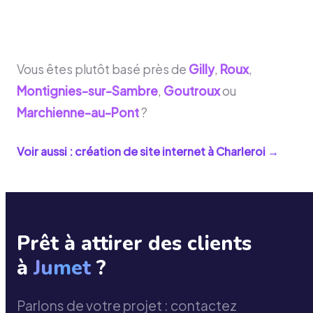
Vous êtes plutôt basé près de
Gilly
,
Roux
,
Montignies-sur-Sambre
,
Goutroux
ou
Marchienne-au-Pont
?
Voir aussi : création de site internet à
Charleroi
→
Prêt à attirer des clients
à
Jumet
?
Parlons de votre projet : contactez