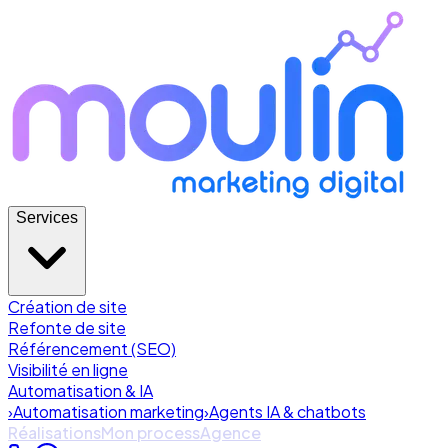
Services
Création de site
Refonte de site
Référencement (SEO)
Visibilité en ligne
Automatisation & IA
›
Automatisation marketing
›
Agents IA & chatbots
Réalisations
Mon process
Agence