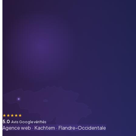
★
★
★
★
★
5.0
· Avis Google vérifiés
Agence web ·
Kachtem
·
Flandre-Occidentale