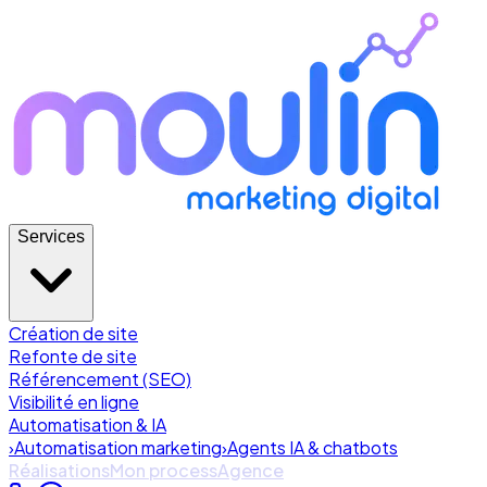
Services
Création de site
Refonte de site
Référencement (SEO)
Visibilité en ligne
Automatisation & IA
›
Automatisation marketing
›
Agents IA & chatbots
Réalisations
Mon process
Agence