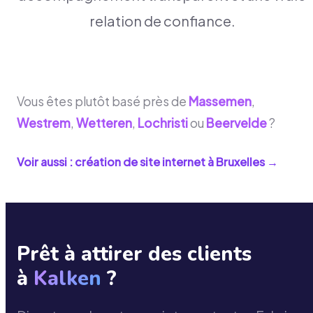
relation de confiance.
Vous êtes plutôt basé près de
Massemen
,
Westrem
,
Wetteren
,
Lochristi
ou
Beervelde
?
Voir aussi : création de site internet à
Bruxelles
→
Prêt à attirer des clients
à
Kalken
?