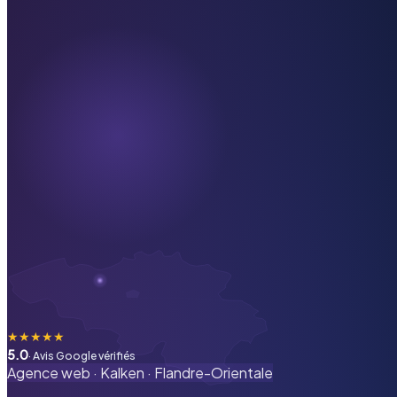
★
★
★
★
★
5.0
· Avis Google vérifiés
Agence web ·
Kalken
·
Flandre-Orientale