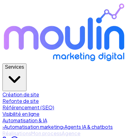
Services
Création de site
Refonte de site
Référencement (SEO)
Visibilité en ligne
Automatisation & IA
›
Automatisation marketing
›
Agents IA & chatbots
Réalisations
Mon process
Agence