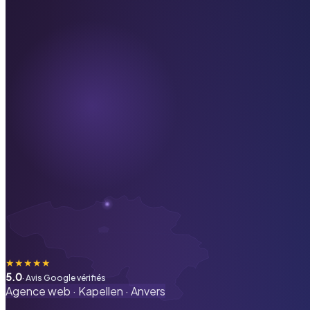
★
★
★
★
★
5.0
· Avis Google vérifiés
Agence web ·
Kapellen
·
Anvers