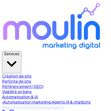
Services
Création de site
Refonte de site
Référencement (SEO)
Visibilité en ligne
Automatisation & IA
›
Automatisation marketing
›
Agents IA & chatbots
Réalisations
Mon process
Agence