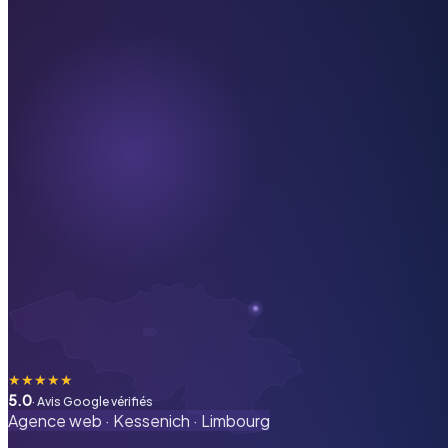
★
★
★
★
★
5.0
· Avis Google vérifiés
Agence web ·
Kessenich
·
Limbourg